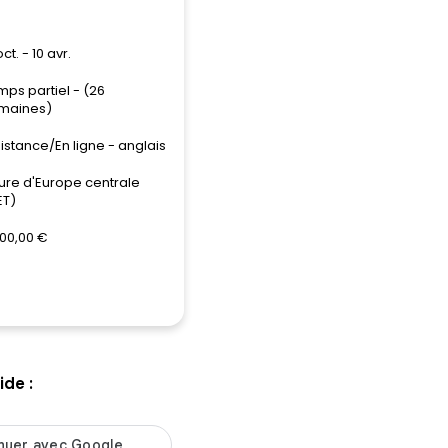
oct. - 10 avr.
ps partiel - (26
maines)
istance/En ligne - anglais
ure d'Europe centrale
ET)
900,00 €
de :