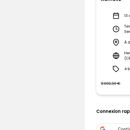
13 
Tem
Se
À d
He
(C
4 
8 000,00 €
Connexion rapi