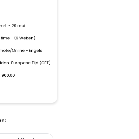
mrt. - 29 mei
l time - (9 Weken)
mote/Online - Engels
dden-Europese Tijd (CET)
5.900,00
en: