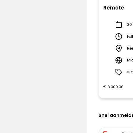
Remote
30 
Ful
Re
Mi
€ 
€ 8.000,00
Snel aanmeld