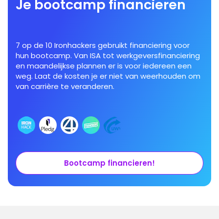
Je bootcamp financieren
7 op de 10 Ironhackers gebruikt financiering voor
hun bootcamp. Van ISA tot werkgeversfinanciering
en maandelijkse plannen er is voor iedereen een
weg. Laat de kosten je er niet van weerhouden om
van carrière te veranderen.
Bootcamp financieren!