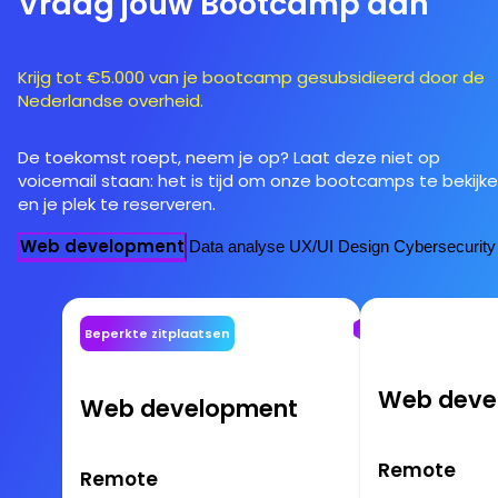
Vraag jouw Bootcamp aan
Krijg tot €5.000 van je bootcamp gesubsidieerd door de
Nederlandse overheid.
De toekomst roept, neem je op? Laat deze niet op
voicemail staan: het is tijd om onze bootcamps te bekijk
en je plek te reserveren.
Web development
Data analyse
UX/UI Design
Cybersecurity
Beperkte zitplaatsen
Web deve
Web development
Remote
Remote