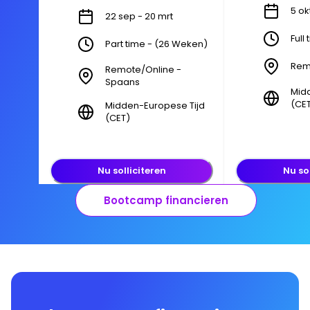
5 ok
22 sep - 20 mrt
Full
Part time - (26 Weken)
Rem
Remote/Online -
Spaans
Mid
(CE
Midden-Europese Tijd
(CET)
Nu solliciteren
Nu so
Bootcamp financieren