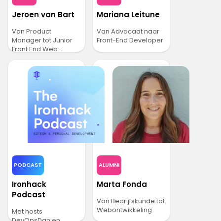
Jeroen van Bart
Mariana Leitune
Van Product
Van Advocaat naar
Manager tot Junior
Front-End Developer
Front End Web
Developer
PODCAST
ALUMNI
Ironhack
Marta Fonda
Podcast
Van Bedrijfskunde tot
Webontwikkeling
Met hosts
DevOpsDan en