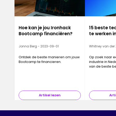
Hoe kan je jou Ironhack
15 beste te
Bootcamp financiëren?
te werken i
Jonna Berg - 2023-09-01
Whitney van der
Ontdek de beste manieren om jouw
Op zoek naar e
Bootcamp te financieren.
industrie in Nede
van de beste be
werken in Nede
Artikel lezen
Arti