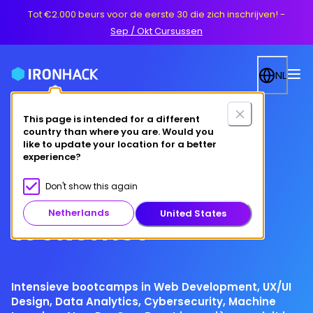
Tot €2.000 beurs voor de eerste 30 die zich inschrijven!
-
Sep / Okt Cursussen
NL
This page is intended for a different
country than where you are. Would you
Deze zomer
like to update your location for a better
experience?
verander je je
Don't show this again
Netherlands
United States
toekomst
Intensieve bootcamps in Web Development, UX/UI
Design, Data Analytics, Cybersecurity, Machine