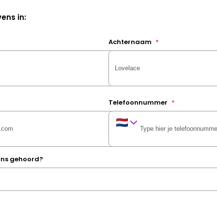
ens in:
Achternaam
*
Telefoonnummer
*
 ons gehoord?