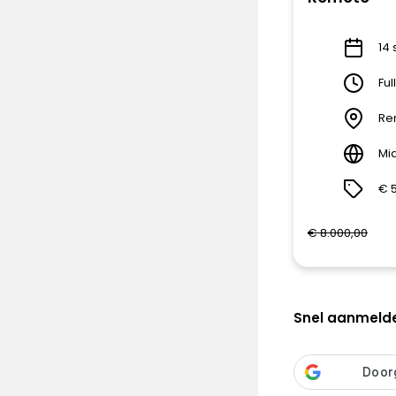
14 
Ful
Re
Mi
€ 
€ 8.000,00
Snel aanmeld