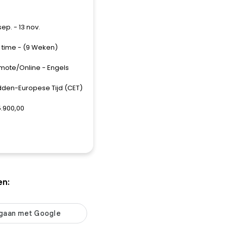
sep. - 13 nov.
l time - (9 Weken)
mote/Online - Engels
dden-Europese Tijd (CET)
5.900,00
en: