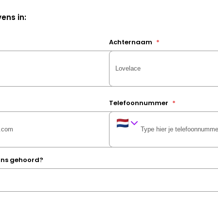
ens in:
Achternaam
*
Telefoonnummer
*
 ons gehoord?