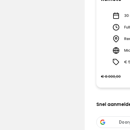
30 
Ful
Re
Mi
€ 
€ 8.000,00
Snel aanmeld