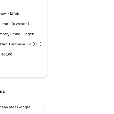
nov. - 12 feb.
l time - (11 Weken)
mote/Online - Engels
dden-Europese Tijd (CET)
5.900,00
en: