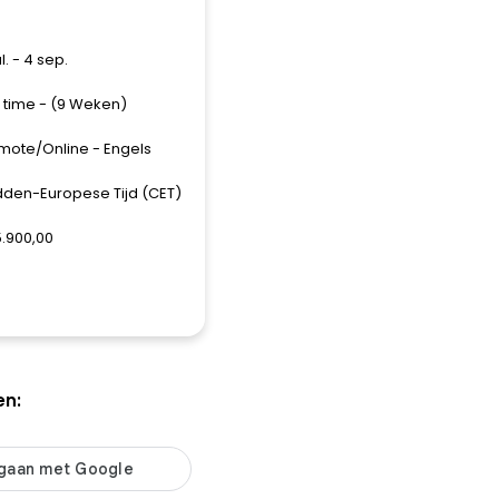
ul. - 4 sep.
l time - (9 Weken)
mote/Online - Engels
dden-Europese Tijd (CET)
5.900,00
en: