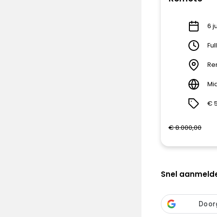
6 j
Ful
Re
Mi
€ 
€ 8.000,00
Snel aanmeld