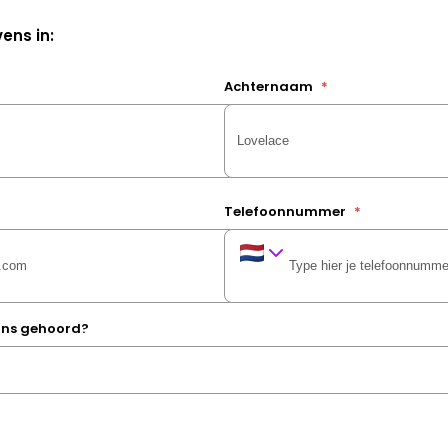
ens in:
Achternaam
*
Telefoonnummer
*
 ons gehoord?