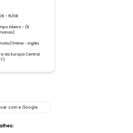
06 - 15/08
po inteiro - (9
manas)
moto/Online - inglês
ra da Europa Central
ET)
alhes: