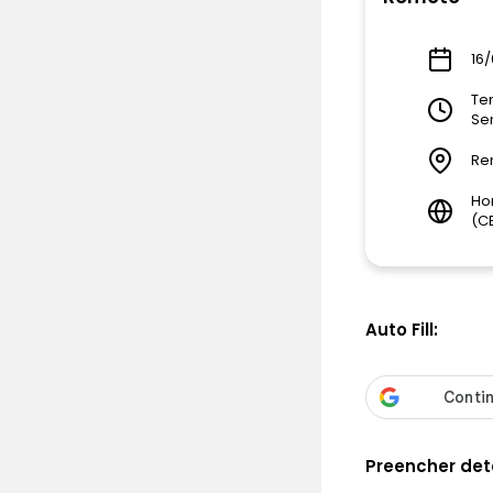
16/
Tem
Se
Re
Ho
(C
Auto Fill:
Preencher det