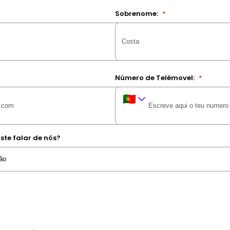
Sobrenome:
*
Número de Telémovel:
*
ste falar de nós?