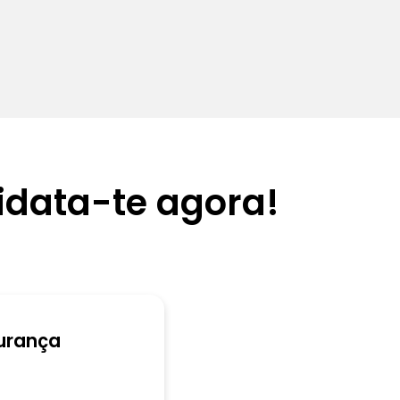
data-te agora!
urança