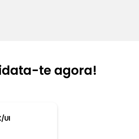
data-te agora!
/UI