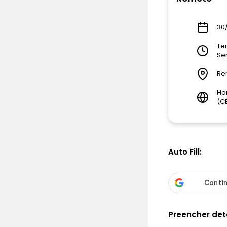
30
Tem
Se
Re
Ho
(C
Auto Fill:
Preencher det