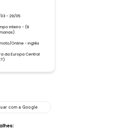
/03 - 29/05
po inteiro - (9
manas)
moto/Online - inglês
ra da Europa Central
ET)
alhes: