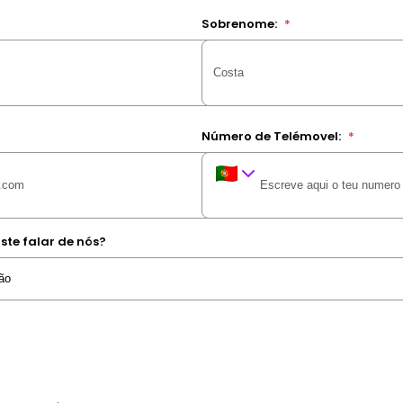
Sobrenome:
*
Número de Telémovel:
*
ste falar de nós?