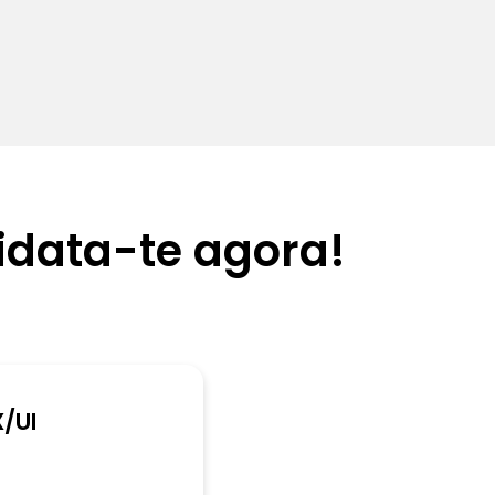
data-te agora!
/UI