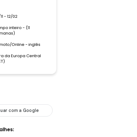
11 - 12/02
po inteiro - (11
manas)
moto/Online - inglês
ra da Europa Central
ET)
alhes: