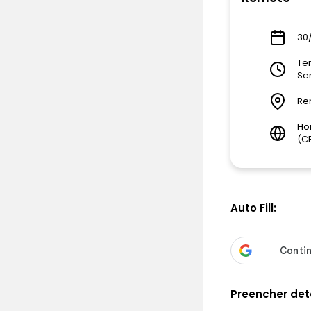
30/
Tem
Se
Re
Ho
(C
Auto Fill:
Preencher det