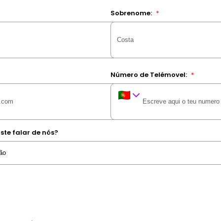
Sobrenome:
*
Número de Telémovel:
*
ste falar de nós?