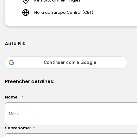
Remoto/Online - inglês
Hora da Europa Central (CET)
Auto Fill:
Preencher detalhes:
Nome:
*
Sobrenome:
*