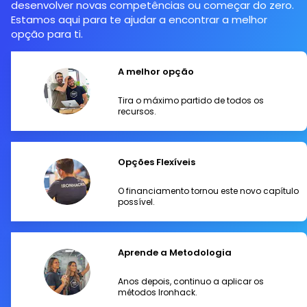
desenvolver novas competências ou começar do zero.
Estamos aqui para te ajudar a encontrar a melhor
opção para ti.
A melhor opção
Tira o máximo partido de todos os
recursos.
Opções Flexíveis
O financiamento tornou este novo capítulo
possível.
Aprende a Metodologia
Anos depois, continuo a aplicar os
métodos Ironhack.