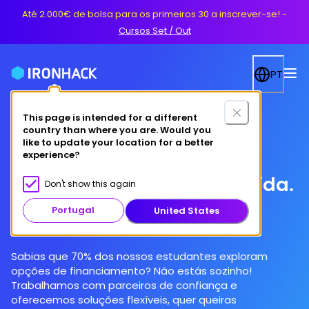
Até 2.000€ de bolsa para os primeiros 30 a inscrever-se!
-
Cursos Set / Out
PT
This page is intended for a different
country than where you are. Would you
like to update your location for a better
experience?
Financiamento à tua medida.
Don't show this again
A tua carreira tech!
Portugal
United States
Sabias que 70% dos nossos estudantes exploram
opções de financiamento? Não estás sozinho!
Trabalhamos com parceiros de confiança e
oferecemos soluções flexíveis, quer queiras