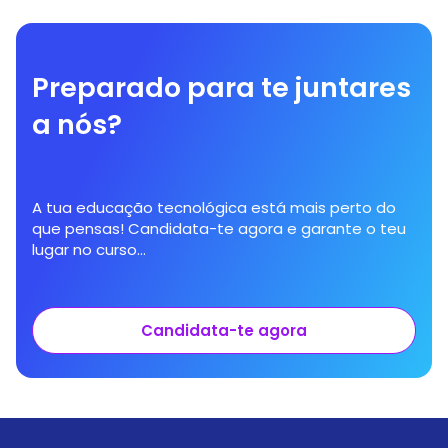
Preparado para te juntares
a nós?
A tua educação tecnológica está mais perto do
que pensas! Candidata-te agora e garante o teu
lugar no curso...
Candidata-te agora