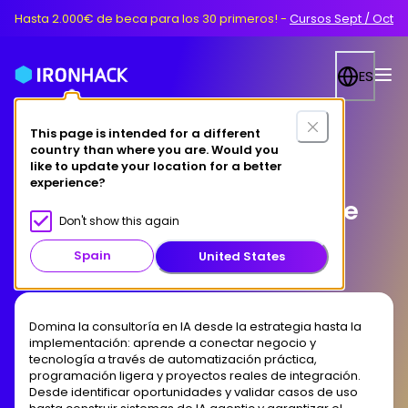
Hasta 2.000€ de beca para los 30 primeros!
-
Cursos Sept / Oct
ES
This page is intended for a different
country than where you are. Would you
Remote
like to update your location for a better
experience?
Bootcamp de Consultoría e
Don't show this again
Integración en IA
Spain
United States
Domina la consultoría en IA desde la estrategia hasta la
implementación: aprende a conectar negocio y
tecnología a través de automatización práctica,
programación ligera y proyectos reales de integración.
Desde identificar oportunidades y validar casos de uso