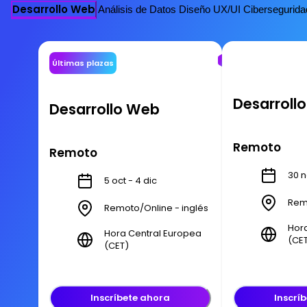
Desarrollo Web
Análisis de Datos
Diseño UX/UI
Cibersegurida
Últimas plazas
Desarroll
Desarrollo Web
Remoto
Remoto
30 n
5 oct - 4 dic
Remo
Remoto/Online - inglés
Hor
Hora Central Europea
(CE
(CET)
Inscríbete ahora
Inscrí