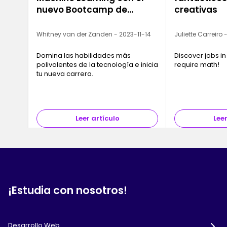
nuevo Bootcamp de
creativas
Ironhack
Whitney van der Zanden - 2023-11-14
Juliette Carreiro
Domina las habilidades más
Discover jobs in
polivalentes de la tecnología e inicia
require math!
tu nueva carrera.
Leer artículo
Leer
¡Estudia con nosotros!
Desarrollo Web