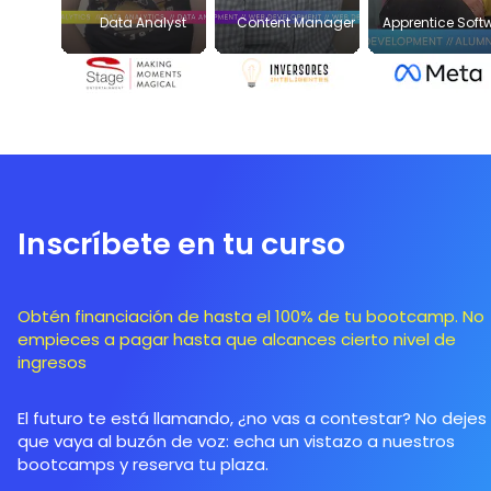
Data Analyst
Content Manager
Apprentice Soft
Engineer
Inscríbete en tu curso
Obtén financiación de hasta el 100% de tu bootcamp. No
empieces a pagar hasta que alcances cierto nivel de
ingresos
El futuro te está llamando, ¿no vas a contestar? No dejes
que vaya al buzón de voz: echa un vistazo a nuestros
bootcamps y reserva tu plaza.