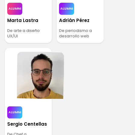
ALUMNI
ALUMNI
Marta Lastra
Adrián Pérez
De arte a diseño
De periodismo a
UX/UI
desarrollo web
ALUMNI
Sergio Centellas
De Chef a