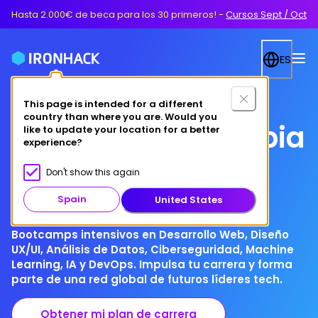
Hasta 2.000€ de beca para los 30 primeros!
-
Cursos Sept / Oct
ES
This page is intended for a different
country than where you are. Would you
Este verano, cambia
like to update your location for a better
experience?
tu futuro
Don't show this again
Spain
United States
Bootcamps intensivos en Desarrollo Web, Diseño
UX/UI, Análisis de Datos, Ciberseguridad, Machine
Learning, IA y DevOps. Impulsa tu carrera y forma
parte de una red global de futuros líderes tech.
Obtener mi plan de carrera