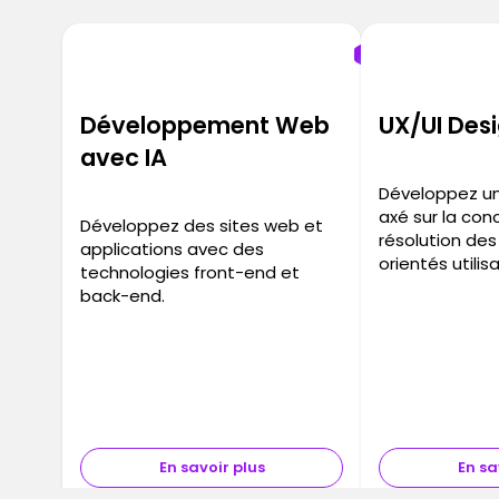
Développement Web
UX/UI Desi
avec IA
Développez un
axé sur la con
Développez des sites web et
résolution de
applications avec des
orientés utilis
technologies front-end et
back-end.
En savoir plus
En sa