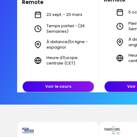
Remote
5 oc
22 sept. - 20 mars
Plei
Temps partiel - (26
Sem
Semaines)
À di
À distance/En ligne -
angl
espagnol
Heu
Heure d'Europe
cent
centrale (CET)
Voir le cours
Voir