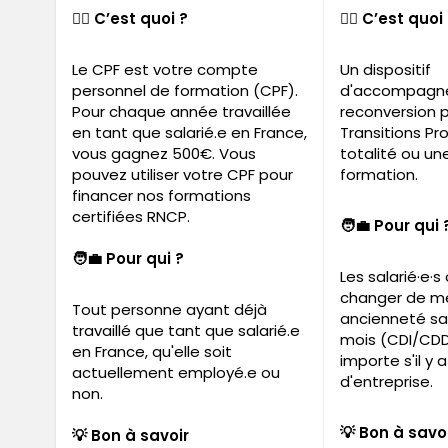
🙋‍♀️ C’est quoi ?
🙋‍♀️ C’est quoi
Le CPF est votre compte
Un dispositif
personnel de formation (CPF).
d'accompagne
Pour chaque année travaillée
reconversion p
en tant que salarié.e en France,
Transitions Pr
vous gagnez 500€. Vous
totalité ou un
pouvez utiliser votre CPF pour
formation.
financer nos formations
certifiées RNCP.
🧑‍💼 Pour qui 
🧑‍💼 Pour qui ?
Les salarié·e·s
changer de mét
Tout personne ayant déjà
ancienneté sal
travaillé que tant que salarié.e
mois (CDI/CDD
en France, qu'elle soit
importe s'il 
actuellement employé.e ou
d'entreprise.
non.
💡 Bon à savo
💡 Bon à savoir