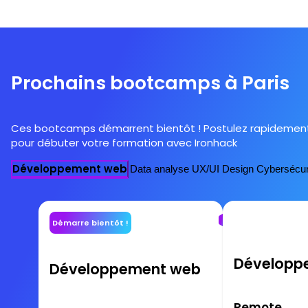
Prochains bootcamps à Paris
Ces bootcamps démarrent bientôt ! Postulez rapidemen
pour débuter votre formation avec Ironhack
Développement web
Data analyse
UX/UI Design
Cybersécur
Démarre bientôt !
Développ
Développement web
Remote