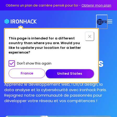
Obtiens un plan de carrière pensé pour toi
-
Obtenir mon plan
FR
This page is intended for a different
country than where you are. Would you
like to update your location for a better
experience?
Bootcamps à Paris
Don't show this again
France
United States
Apprenez le développement web, l'UX/UI design, la
data analyse et la cybersécurité avec Ironhack Paris.
Rejoignez notre communauté de passionnés pour
développer votre réseau et vos compétences !