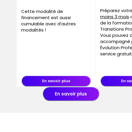
Préparez vot
Cette modalité de
moins 3 mois
a
financement est aussi
de la formati
cumulable avec d’autres
Transitions Pr
modalités !
Vous pouvez 
accompagné p
Évolution Profe
service gratui
En savoir plus
En sa
En savoir plus