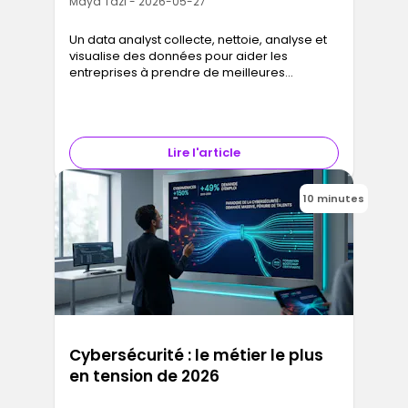
Maya Tazi - 2026-05-27
Un data analyst collecte, nettoie, analyse et
visualise des données pour aider les
entreprises à prendre de meilleures
décisions. En France en 2026, le salaire d'un
data analyst junior est de 35 000 à 45 000 €
bruts annuels à Paris, et peut atteindre 99 000
€ pour les profils seniors. Il faut en moyenne
Lire l'article
9 semaines de bootcamp intensif pour
devenir data analyst opérationnel, sans
prérequis technique strict.
10 minutes
Cybersécurité : le métier le plus
en tension de 2026