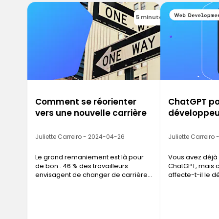
5 minutes
Comment se réorienter
ChatGPT po
vers une nouvelle carrière
développe
Juliette Carreiro - 2024-04-26
Juliette Carreiro
Le grand remaniement est là pour
Vous avez déjà
de bon : 46 % des travailleurs
ChatGPT, mais 
envisagent de changer de carrière,
affecte-t-il le
et c'est beaucoup plus
Web ?
vraisemblable qu'il n'y paraît.