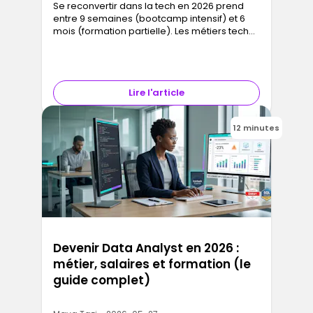
Se reconvertir dans la tech en 2026 prend
entre 9 semaines (bootcamp intensif) et 6
mois (formation partielle). Les métiers tech
les plus accessibles en reconversion sont
développeur web, data analyst, UX/UI
designer et spécialiste en cybersécurité. Le
numérique emploie plus de 900 000
Lire l'article
personnes en France avec moins de 3 % de
chômage. Les bootcamps certifiants sont
finançables via le CPF, Transitions Pro ou
12 minutes
l'alternance : dans de nombreux cas sans
rien avancer.
Devenir Data Analyst en 2026 :
métier, salaires et formation (le
guide complet)