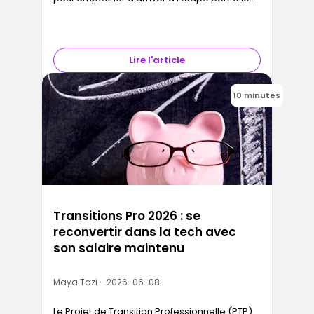
Un CV UX/UI designer efficace répond à trois
critères : il passe les ATS (logiciels de tri
automatique), il communique
immédiatement ton niveau et ta spécialité, et
Lire l'article
il donne envie au recruteur de cliquer sur ton
lien portfolio. Voici la structure exacte, les
outils à mentionner et les erreurs à éviter en
10 minutes
2026.
Transitions Pro 2026 : se
reconvertir dans la tech avec
son salaire maintenu
Maya Tazi - 2026-06-08
Le Projet de Transition Professionnelle (PTP)