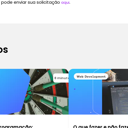
pode enviar sua solicitação
.
aqui
os
8 minutes
rogramação:
O que fazer e não faz