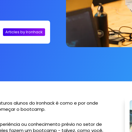
Articles by Ironhack
turos alunos do Ironhack é como e por onde
começar o bootcamp.
xperiência ou conhecimento prévio no setor de
e eles fazem um bootcamp - talvez, como você,