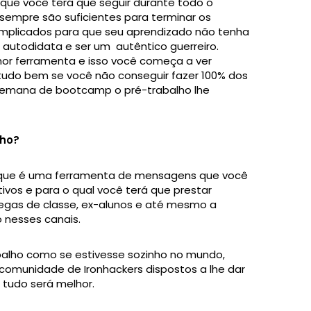
a que você terá que seguir durante todo o
sempre são suficientes para terminar os
complicados para que seu aprendizado não tenha
e autodidata e ser um autêntico guerreiro.
hor ferramenta e isso você começa a ver
tudo bem se você não conseguir fazer 100% dos
 semana de bootcamp o pré-trabalho lhe
lho?
k, que é uma ferramenta de mensagens que você
ivos e para o qual você terá que prestar
egas de classe, ex-alunos e até mesmo a
 nesses canais.
balho como se estivesse sozinho no mundo,
comunidade de Ironhackers dispostos a lhe dar
 tudo será melhor.