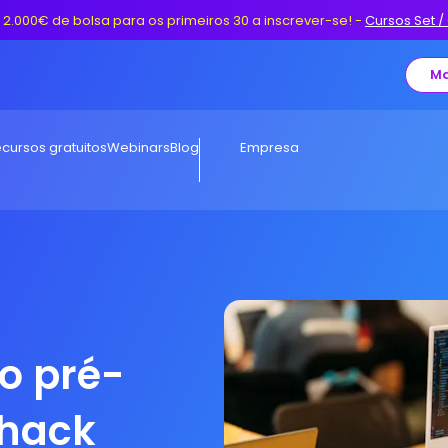
 2.000€ de bolsa para os primeiros 30 a inscrever-se!
-
Cursos Set /
Ma
cursos gratuitos
Webinars
Blog
Empresa
o pré-
nhack