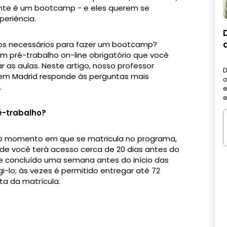
nte é um bootcamp - e eles querem se
periência.
os necessários para fazer um bootcamp?
m pré-trabalho on-line obrigatório que você
 as aulas. Neste artigo, nosso professor
D
 em Madrid responde às perguntas mais
o
.
e
e
é-trabalho?
do momento em que se matricula no programa,
e você terá acesso cerca de 20 dias antes do
e concluído uma semana antes do início das
i-lo; às vezes é permitido entregar até 72
a da matrícula.