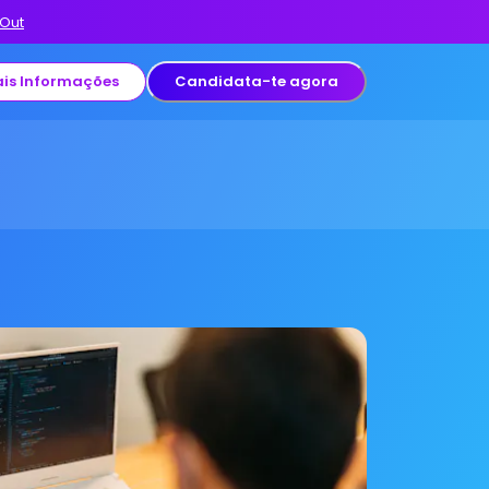
 Out
is Informações
Candidata-te agora