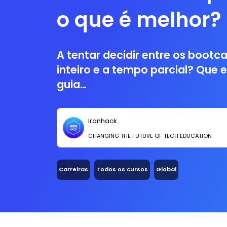
o que é melhor?
A tentar decidir entre os boot
inteiro e a tempo parcial? Que e
guia…
Ironhack
CHANGING THE FUTURE OF TECH EDUCATION
Carreiras
Todos os cursos
Global