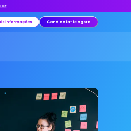
 Out
is Informações
Candidata-te agora