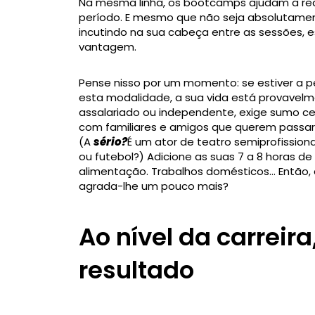
Na mesma linha, os bootcamps ajudam a red
período. E mesmo que não seja absolutamen
incutindo na sua cabeça entre as sessões, 
vantagem.
Pense nisso por um momento: se estiver a pe
esta modalidade, a sua vida está provavelme
assalariado ou independente, exige sumo cer
com familiares e amigos que querem passa
(A
sério?
É um ator de teatro semiprofission
ou futebol?) Adicione as suas 7 a 8 horas d
alimentação. Trabalhos domésticos… Então, 
agrada-lhe um pouco mais?
Ao nível da carrei
resultado