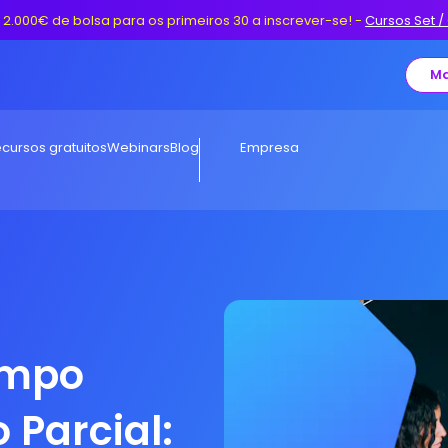
 2.000€ de bolsa para os primeiros 30 a inscrever-se!
-
Cursos Set /
Ma
cursos gratuitos
Webinars
Blog
Empresa
empo
 Parcial: