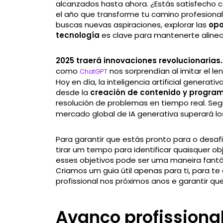
alcanzados hasta ahora. ¿Estás satisfecho co
el año que transforme tu camino profesional
buscas nuevas aspiraciones, explorar las
opo
tecnología
es clave para mantenerte alinead
2025 traerá innovaciones revolucionarias.
como
nos sorprendían al imitar el l
ChatGPT
Hoy en día, la inteligencia artificial genera
desde la
creación de contenido y progra
resolución de problemas en tiempo real. Se
mercado global de IA generativa superará l
Para garantir que estás pronto para o desaf
tirar um tempo para identificar quaisquer o
esses objetivos pode ser uma maneira fantá
Criamos um guia útil apenas para ti, para t
profissional nos próximos anos e garantir qu
Avanço profissiona