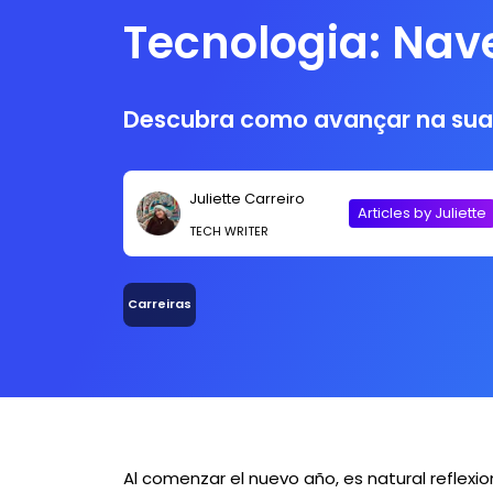
Tecnologia: Nav
Evolução da Car
Descubra como avançar na sua 
2025
Juliette Carreiro
Articles by Juliette
TECH WRITER
Carreiras
Al comenzar el nuevo año, es natural reflexio