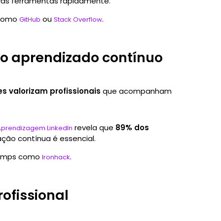
as ferramentas rapidamente.
s como
ou
.
GitHub
Stack Overflow
o aprendizado contínuo
 valorizam profissionais
que acompanham
revela que
89% dos
 Aprendizagem LinkedIn
ção contínua é essencial.
camps como
.
Ironhack
ofissional