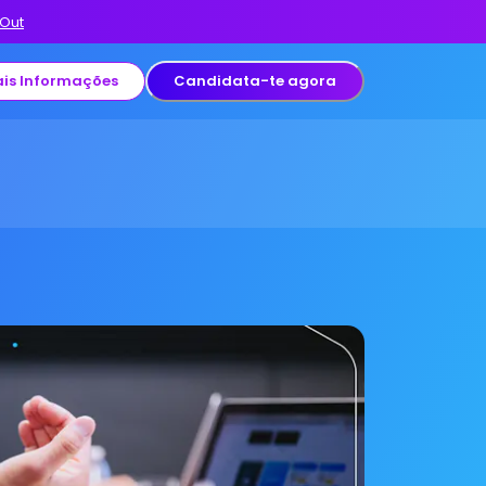
 Out
is Informações
Candidata-te agora