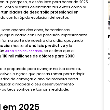
n tu progreso, o estás listo para hacer de 2025
? Tanto si estás celebrando tus éxitos como si
rtunidades de desarrollo profesional en
o con la rápida evolución del sector.
Hace apenas dos años, herramientas
enguaje humano con una precisión impresionante.
tiva forma parte de nuestro día a día, apoyando
mación
hasta el
análisis predictivo
y la
T
gún
, se estima que el
Allied Market Research
c
os
110 mil millones de dólares para 2030
.
q
io e preparado para avançar na tua carreira,
bjetivos e ações que possas tomar para atingir
stica de começar o ano da maneira certa.
e ajudar a mapear o teu desenvolvimento
e os teus sonhos se tornam realidade.
l em 2025