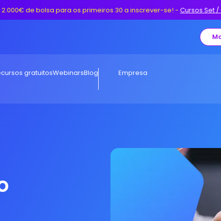
 2.000€ de bolsa para os primeiros 30 a inscrever-se!
-
Cursos Set /
Ma
cursos gratuitos
Webinars
Blog
Empresa
o