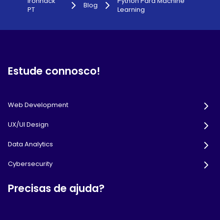
Ironhack
Python Para Machine
Blog
PT
Learning
Estude connosco!
Web Development
UX/UI Design
Data Analytics
Cybersecurity
Precisas de ajuda?