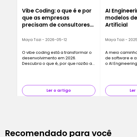
Vibe Coding: o que é e por
AI Engineeri
que as empresas
modelos de 
precisam de consultores
Artificial
de IA agora mesmo
Maya Tazi - 2026-05-12
Maya Tazi - 2025
O vibe coding está a transformar o
A meio caminho
desenvolvimento em 2026.
de software e a I
Descubra o que é, por que razão as
o AI Engineeri
empresas estão a contratar
desafio central
consultores de IA e como obter
transformar mo
formação com a Ironhack.
produtos fiáveis
implementados 
Ler o artigo
Ler
Recomendado para você