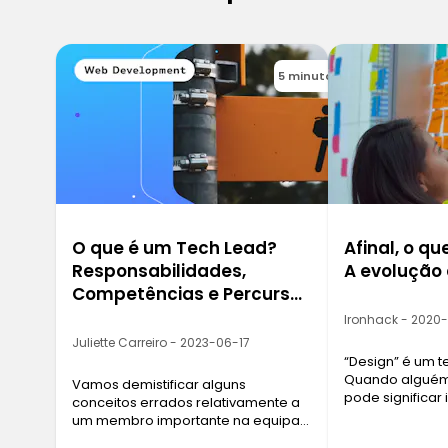
5 minutos
O que é um Tech Lead?
Afinal, o qu
Responsabilidades,
A evolução
Competências e Percurso
Profissional
Ironhack - 2020
Juliette Carreiro - 2023-06-17
“Design” é um 
Quando alguém 
Vamos demistificar alguns
pode significar
conceitos errados relativamente a
desde design in
um membro importante na equipa
até trabalhar 
de desenvolvimento de software.