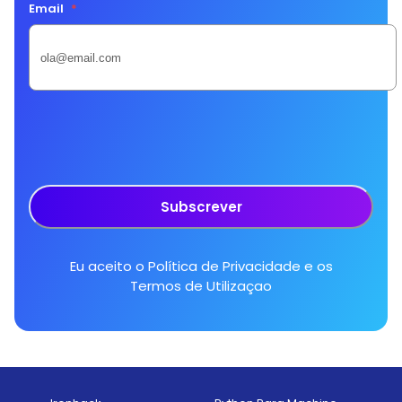
Email
*
Subscrever
Eu aceito o
Política de Privacidade
e os
Termos de Utilizaçao