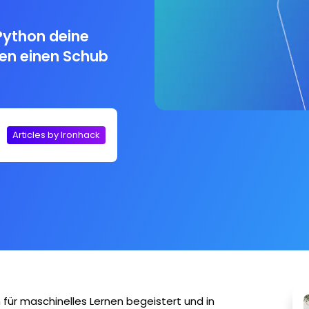
Python deine
nen einen Schub
Articles by Ironhack
ch für maschinelles Lernen begeistert und in