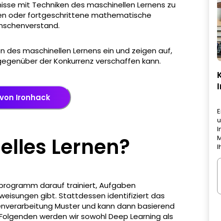
isse mit Techniken des maschinellen Lernens zu
dien oder fortgeschrittene mathematische
nschenverstand.
en des maschinellen Lernens ein und zeigen auf,
l gegenüber der Konkurrenz verschaffen kann.
 von Ironhack
E
u
I
elles Lernen?
M
I
programm darauf trainiert, Aufgaben
eisungen gibt. Stattdessen identifiziert das
verarbeitung Muster und kann dann basierend
Folgenden werden wir sowohl Deep Learning als