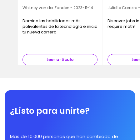
Whitney van der Zanden - 2023-11-14
Juliette Carreiro
Domina las habilidades más
Discover jobs in
polivalentes de la tecnología e inicia
require math!
tu nueva carrera.
Leer artículo
Leer
¿Listo para unirte?
Más de 10.000 personas que han cambiado de