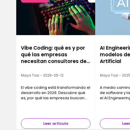
Vibe Coding: qué es y por
AI Engineeri
qué las empresas
modelos de 
necesitan consultores de
Artificial
IA ahora mismo
Maya Tazi - 2026-05-12
Maya Tazi - 2025
El vibe coding está transformando el
A medio camino 
desarrollo en 2026. Descubre qué
de software y la 
es, por qué las empresas buscan
el AI Engineeri
consultores de IA y cómo formarte
clave para las 
con Ironhack.
modelos de IA e
útiles y desple
Leer artículo
Leer