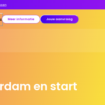
ssen
Meer informatie
Jouw aanvraag
NL
erdam en start