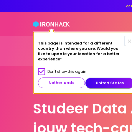
Tot 
This page is intended for a different
Financieri
country than where you are. Would you
Cursussen
Studeren aan Ironhack
like to update your location for a better
experience?
Don't show this again
Netherlands
United States
Amsterdam
Studeer Data 
jouw tech-car