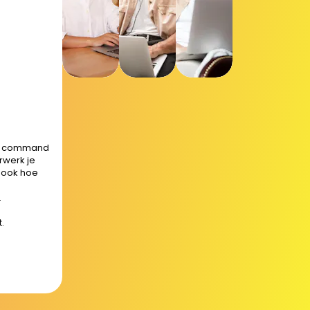
 op command
orwerk je
t ook hoe
.
.