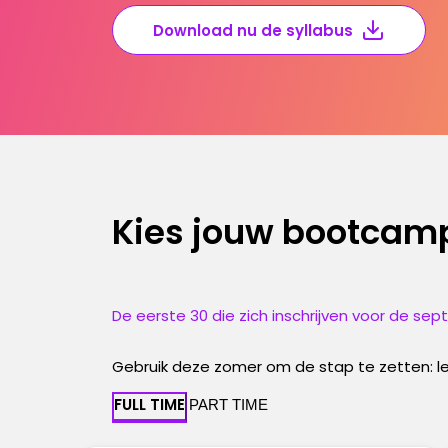
Download nu de syllabus
Kies jouw bootcam
De eerste 30 die zich inschrijven voor de sept
Gebruik deze zomer om de stap te zetten: leer
FULL TIME
PART TIME