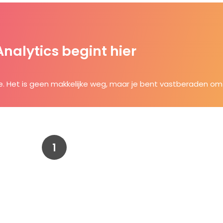
nalytics begint hier
e. Het is geen makkelijke weg, maar je bent vastberaden om