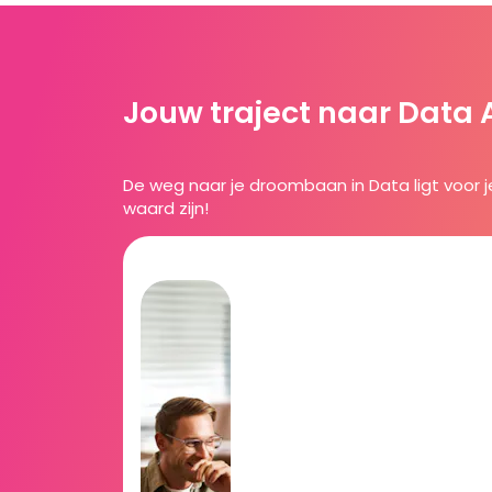
Jouw traject naar Data A
De weg naar je droombaan in Data ligt voor j
waard zijn!