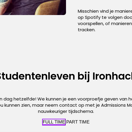
Misschien vind je manie
op Spotify te volgen door
voorspellen, of manier
tracken.
Studentenleven bij Ironhac
een dag hetzelfde! We kunnen je een voorproefje geven van
ou kunnen zien, maar neem contact op met je Admissions M
nauwkeuriger tijdschema.
FULL TIME
PART TIME