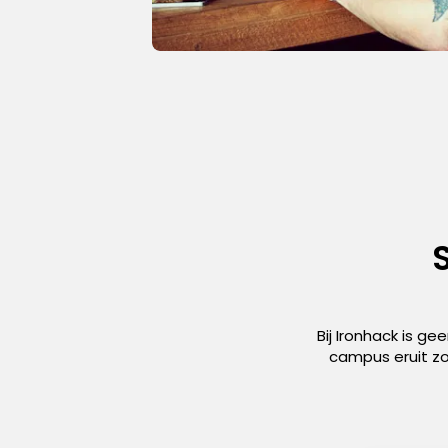
Bij Ironhack is g
campus eruit z