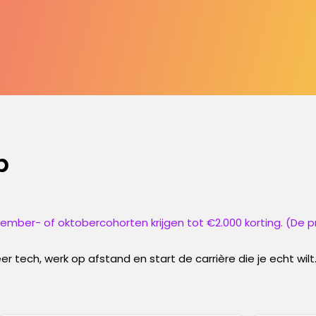
p
ember- of oktobercohorten krijgen tot €2.000 korting. (De pri
 tech, werk op afstand en start de carrière die je echt wilt