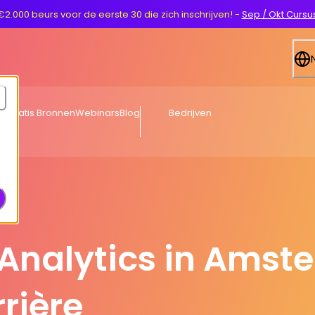
€2.000 beurs voor de eerste 30 die zich inschrijven!
-
Sep / Okt Cursu
ng
Gratis Bronnen
Webinars
Blog
Bedrijven
Analytics in Amst
rière