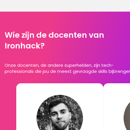
Wie zijn de docenten van
Ironhack?
Onze docenten, de andere superhelden, zijn tech-
professionals die jou de meest gevraagde skills bijbrenge