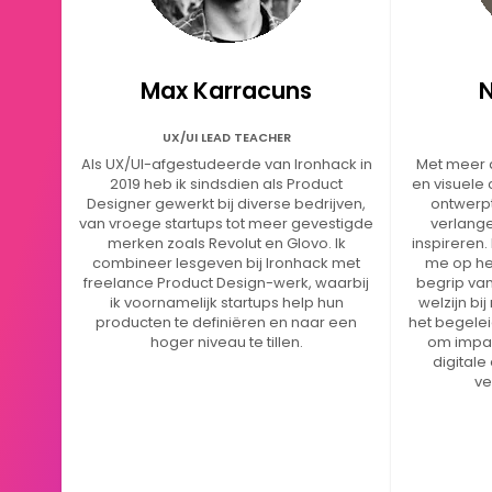
Max Karracuns
N
UX/UI LEAD TEACHER
Als UX/UI-afgestudeerde van Ironhack in
Met meer d
2019 heb ik sindsdien als Product
en visuele
Designer gewerkt bij diverse bedrijven,
ontwerp
van vroege startups tot meer gevestigde
verlange
merken zoals Revolut en Glovo. Ik
inspireren. 
combineer lesgeven bij Ironhack met
me op he
freelance Product Design-werk, waarbij
begrip van
ik voornamelijk startups help hun
welzijn bij
producten te definiëren en naar een
het begele
hoger niveau te tillen.
om impac
digitale
ve