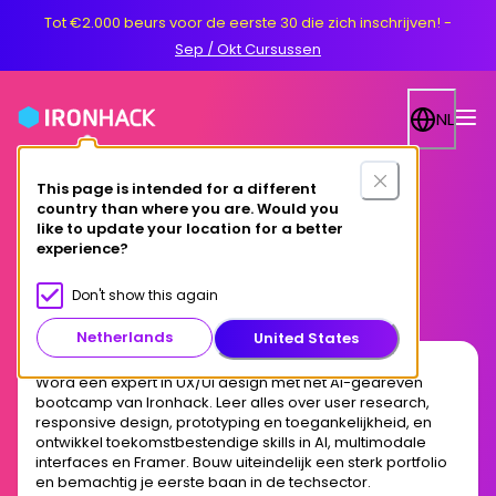
Tot €2.000 beurs voor de eerste 30 die zich inschrijven!
-
Sep / Okt Cursussen
NL
This page is intended for a different
country than where you are. Would you
Online
like to update your location for a better
experience?
AI-Driven UX/UI Design
Don't show this again
Netherlands
United States
Word een expert in UX/UI design met het AI-gedreven
bootcamp van Ironhack. Leer alles over user research,
responsive design, prototyping en toegankelijkheid, en
ontwikkel toekomstbestendige skills in AI, multimodale
interfaces en Framer. Bouw uiteindelijk een sterk portfolio
en bemachtig je eerste baan in de techsector.