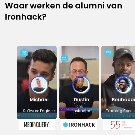
Waar werken de alumni van
Ironhack?
Michael
Dustin
Boubaca
Software Engineer
Instructor
Tracking Specia