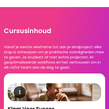
Cursusinhoud
Vanaf je eerste wireframe tot aan je eindproject: elke
stap is ontworpen om je praktische vaardigheden mee
te geven. Je studeert af met echte projecten, AI-
geoptimaliseerde workflows en het vertrouwen om in
elk UX/UI-team aan de slag te gaan.
Klaar Voor Succes