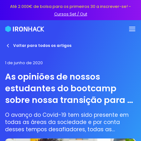
Até 2.000€ de bolsa para os primeiros 30 a inscrever-se!
-
Cursos Set / Out
Voltar para todos os artigos
1 de junho de 2020
As opiniões de nossos
estudantes do bootcamp
sobre nossa transição para o
ensino remoto (parte I)
O avanço do Covid-19 tem sido presente em
todas as áreas da sociedade e por conta
desses tempos desafiadores, todas as
empresas estão se reinventando. Nós, assim