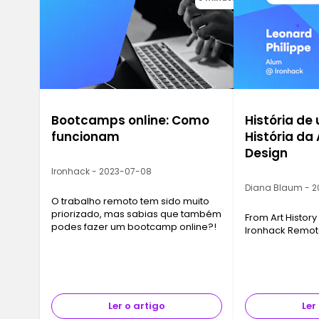
Bootcamps online: Como
História de
funcionam
História da 
Design
Ironhack - 2023-07-08
Diana Blaum - 2
O trabalho remoto tem sido muito
priorizado, mas sabias que também
From Art History
podes fazer um bootcamp online?!
Ironhack Remo
Ler o artigo
Ler