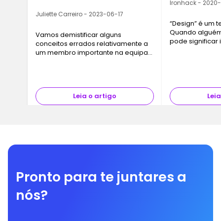
Profissional
Ironhack - 2020
Juliette Carreiro - 2023-06-17
“Design” é um 
Quando alguém 
Vamos demistificar alguns
pode significar
conceitos errados relativamente a
desde design in
um membro importante na equipa
até trabalhar 
de desenvolvimento de software.
publicidade. Po
década, a…
Leia o artigo
Leia
Pronto para te juntares a
nós?