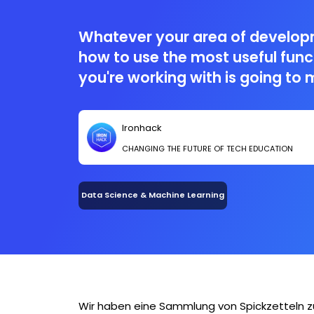
Whatever your area of develop
how to use the most useful funct
you're working with is going to m
easier.
Ironhack
CHANGING THE FUTURE OF TECH EDUCATION
Data Science & Machine Learning
Wir haben eine Sammlung von Spickzetteln zu