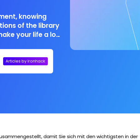
ment, knowing
ions of the library
ake your life a lot
Articles by Ironhack
sammengestellt, damit Sie sich mit den wichtigsten in der