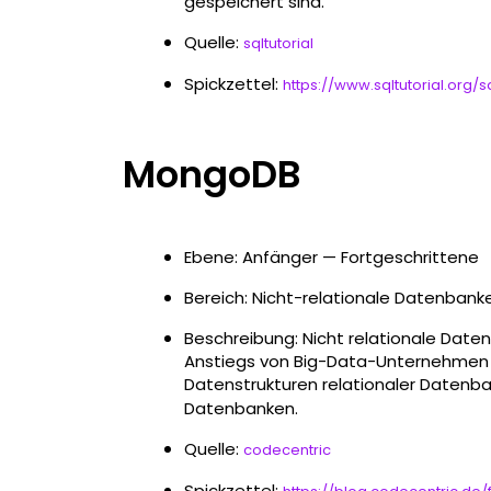
gespeichert sind.
Quelle:
sqltutorial
Spickzettel:
https://www.sqltutorial.org/
MongoDB
Ebene: Anfänger — Fortgeschrittene
Bereich: Nicht-relationale Datenbank
Beschreibung: Nicht relationale Dat
Anstiegs von Big-Data-Unternehmen un
Datenstrukturen relationaler Datenb
Datenbanken.
Quelle:
codecentric
Spickzettel: