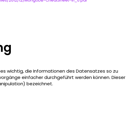
/files/2012/12/MongoDB-CheatSheet-v1_0.pdf
ng
 es wichtig, die Informationen des Datensatzes so zu
sevorgänge einfacher durchgeführt werden können. Dieser
nipulation) bezeichnet.