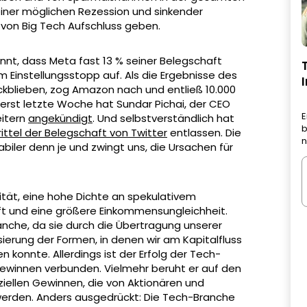
iner möglichen Rezession und sinkender
 von Big Tech Aufschluss geben.
t, dass Meta fast 13 % seiner Belegschaft
em Einstellungsstopp auf. Als die Ergebnisse des
ückblieben, zog Amazon nach und entließ 10.000
erst letzte Woche hat Sundar Pichai, der CEO
E
eitern
angekündigt
. Und selbstverständlich hat
b
rittel der Belegschaft von Twitter
entlassen. Die
n
stabiler denn je und zwingt uns, die Ursachen für
lität, eine hohe Dichte an spekulativem
aft und eine größere Einkommensungleichheit.
nche, da sie durch die Übertragung unserer
isierung der Formen, in denen wir am Kapitalfluss
 konnte. Allerdings ist der Erfolg der Tech-
Gewinnen verbunden. Vielmehr beruht er auf den
iellen Gewinnen, die von Aktionären und
werden. Anders ausgedrückt: Die Tech-Branche