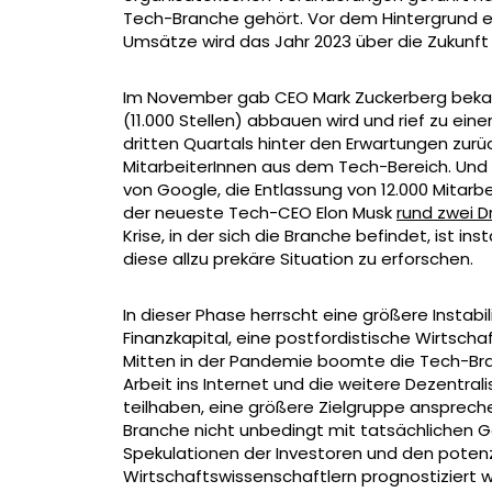
Tech-Branche gehört. Vor dem Hintergrund e
Umsätze wird das Jahr 2023 über die Zukunft
Im November gab CEO Mark Zuckerberg bekann
(11.000 Stellen) abbauen wird und rief zu ein
dritten Quartals hinter den Erwartungen zur
MitarbeiterInnen aus dem Tech-Bereich. Und 
von Google, die Entlassung von 12.000 Mitarb
der neueste Tech-CEO Elon Musk
rund zwei D
Krise, in der sich die Branche befindet, ist in
diese allzu prekäre Situation zu erforschen.
In dieser Phase herrscht eine größere Instabi
Finanzkapital, eine postfordistische Wirtsch
Mitten in der Pandemie boomte die Tech-Bra
Arbeit ins Internet und die weitere Dezentral
teilhaben, eine größere Zielgruppe ansprechen
Branche nicht unbedingt mit tatsächlichen 
Spekulationen der Investoren und den potenz
Wirtschaftswissenschaftlern prognostiziert 