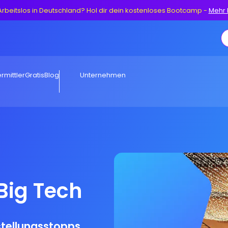
Arbeitslos in Deutschland? Hol dir dein kostenloses Bootcamp
-
Mehr 
rmittler
Gratis
Blog
Unternehmen
Big Tech
stellungsstopps