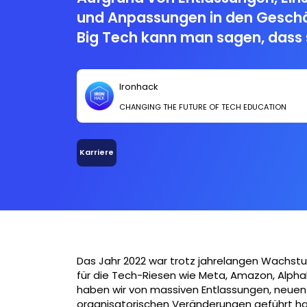
und Anpassungen in den Geschä
Big Tech kann man sagen, dass 
Branche im Moment in einem b
Wandel befindet.
Ironhack
CHANGING THE FUTURE OF TECH EDUCATION
Karriere
Das Jahr 2022 war trotz jahrelangen Wachs
für die Tech-Riesen wie Meta, Amazon, Alph
haben wir von massiven Entlassungen, neuen 
organisatorischen Veränderungen geführt 