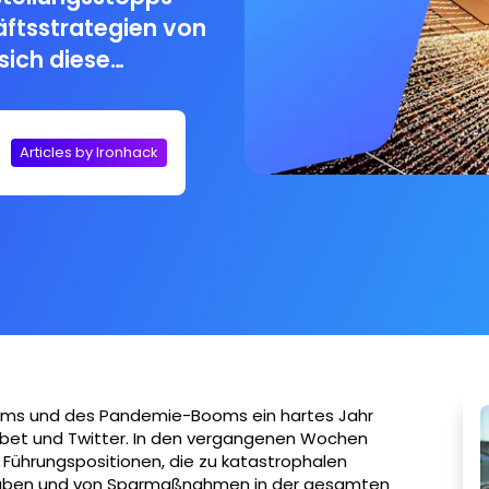
ftsstrategien von
sich diese
edeutenden
Articles by Ironhack
tums und des Pandemie-Booms ein hartes Jahr
abet und Twitter. In den vergangenen Wochen
Führungspositionen, die zu katastrophalen
haben und von Sparmaßnahmen in der gesamten