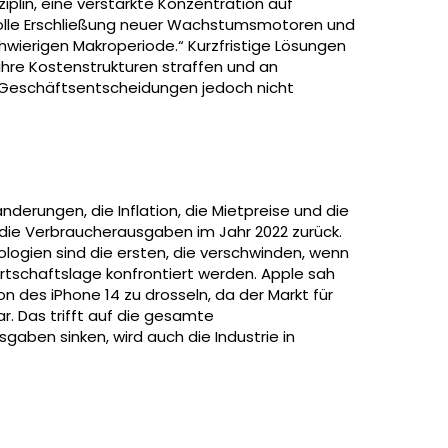
iplin, eine verstärkte Konzentration auf
volle Erschließung neuer Wachstumsmotoren und
hwierigen Makroperiode.“ Kurzfristige Lösungen
ihre Kostenstrukturen straffen und an
se Geschäftsentscheidungen jedoch nicht
nderungen, die Inflation, die Mietpreise und die
 die Verbraucherausgaben im Jahr 2022 zurück.
logien sind die ersten, die verschwinden, wenn
rtschaftslage konfrontiert werden. Apple sah
n des iPhone 14 zu drosseln, da der Markt für
r. Das trifft auf die gesamte
ben sinken, wird auch die Industrie in