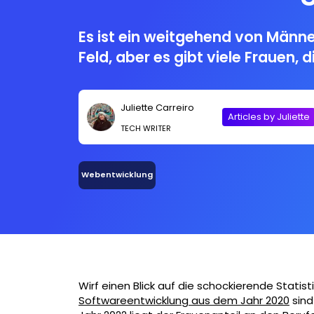
Es ist ein weitgehend von Männ
Feld, aber es gibt viele Frauen, 
Juliette Carreiro
Articles by Juliette
TECH WRITER
Webentwicklung
Wirf einen Blick auf die schockierende Statisti
Softwareentwicklung aus dem Jahr 2020
sind