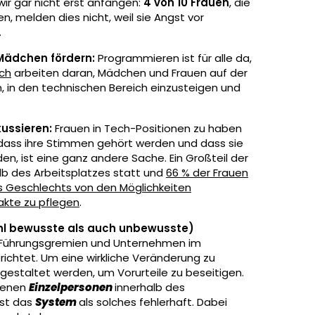
wir gar nicht erst anfangen:
4 von 10 Frauen
, die
n, melden dies nicht, weil sie Angst vor
.
 Mädchen fördern:
Programmieren ist für alle da,
ch
arbeiten daran, Mädchen und Frauen auf der
, in den technischen Bereich einzusteigen und
kussieren:
Frauen in Tech-Positionen zu haben
, dass ihre Stimmen gehört werden und dass sie
n, ist eine ganz andere Sache. Ein Großteil der
b des Arbeitsplatzes statt und
66 % der Frauen
es Geschlechts von den Möglichkeiten
akte zu pflegen
.
hl bewusste als auch unbewusste)
on Führungsgremien und Unternehmen im
ichtet. Um eine wirkliche Veränderung zu
estaltet werden, um Vorurteile zu beseitigen.
 denen
Einzelpersonen
innerhalb des
ist das
System
als solches fehlerhaft. Dabei