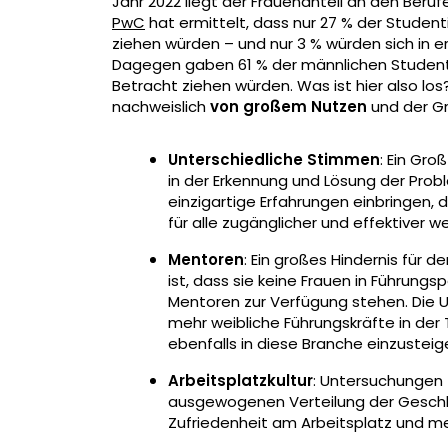
Jahr 2022 liegt der Frauenanteil an den Beruf
PwC
hat ermittelt, dass nur 27 % der Student
ziehen würden – und nur 3 % würden sich in er
Dagegen gaben 61 % der männlichen Studente
Betracht ziehen würden. Was ist hier also los
nachweislich
von großem Nutzen
und der Gr
Unterschiedliche Stimmen
: Ein Gr
in der Erkennung und Lösung der Pro
einzigartige Erfahrungen einbringen,
für alle zugänglicher und effektiver w
Mentoren
: Ein großes Hindernis für 
ist, dass sie keine Frauen in Führung
Mentoren zur Verfügung stehen. Die 
mehr weibliche Führungskräfte in de
ebenfalls in diese Branche einzusteig
Arbeitsplatzkultur
: Untersuchungen 
ausgewogenen Verteilung der Geschle
Zufriedenheit am Arbeitsplatz und me