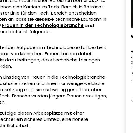
en in allen technischen Bereichen bei nur
26,7 %
.
innen eine Karriere im Tech-Bereich in Betracht
ster Linie für den Tech-Bereich entscheiden.
n an, dass sie dieselbe technische Laufbahn in
?
Frauen in der Technologiebranche
sind
und dafür ist folgender:
oßteil der Aufgaben im Technologiesektor besteht
H
bleme von Menschen. Frauen können dabei
Z
 die dazu beitragen, dass technische Lösungen
g
erden.
I
D
den Einstieg von Frauen in die Technologiebranche
spositionen sehen und ihnen nur wenige weibliche
Umsetzung mag sich schwierig gestalten, aber
r Tech-Branche würden jüngere Frauen ermutigen,
en.
zufolge bieten Arbeitsplätze mit einer
chter ein sicheres Umfeld, eine höhere
hr Sicherheit.