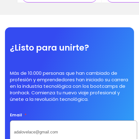
¿Listo para unirte?
Más de 10.000 personas que han cambiado de
profesión y emprendedores han iniciado su carrera
en la industria tecnológica con los bootcamps de
Ironhack. Comienza tu nuevo viaje profesional y
únete a la revolución tecnológica.
Email
*