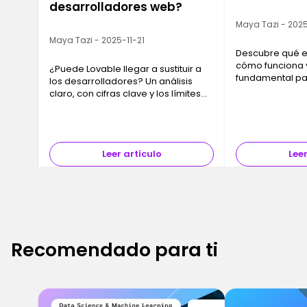
desarrolladores web?
Maya Tazi - 2025
Maya Tazi - 2025-11-21
Descubre qué es
cómo funciona 
¿Puede Lovable llegar a sustituir a
fundamental pa
los desarrolladores? Un análisis
plena era del cl
claro, con cifras clave y los límites
guía clara y dir
reales de la IA, para entender el
Ironhack.
futuro de la profesión.
Leer artículo
Leer
Recomendado para ti