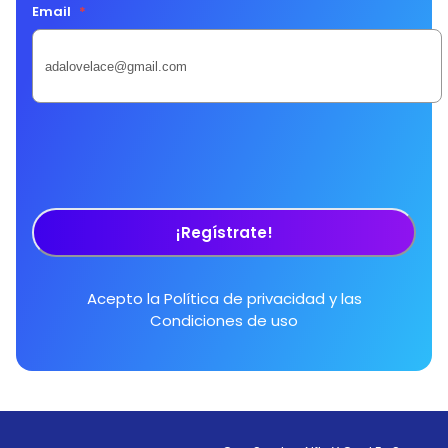
Email
*
¡Regístrate!
Acepto la
Política de privacidad
y las
Condiciones de uso