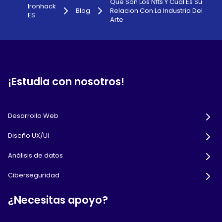
Que Son Los Nfts Y Cual Es Su
Ironhack
Blog
Relacion Con La Industria Del
ES
Arte
¡Estudia con nosotros!
Desarrollo Web
Diseño UX/UI
Análisis de datos
Ciberseguridad
¿Necesitas apoyo?