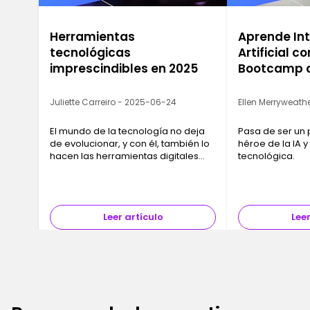
Herramientas
Aprende Int
tecnológicas
Artificial c
imprescindibles en 2025
Bootcamp d
Juliette Carreiro - 2025-06-24
Ellen Merryweathe
El mundo de la tecnología no deja
Pasa de ser un 
de evolucionar, y con él, también lo
héroe de la IA y
hacen las herramientas digitales
tecnológica.
que merece la pena tener muy
presentes este año. Hemos
recopilado una selección de 10
herramientas que tanto tú como tu
Leer artículo
Leer
empresa deberíais considerar para
manteneros a la vanguardia.