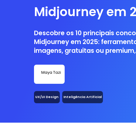
Midjourney em 
Descobre os 10 principais conco
Midjourney em 2025: ferramenta
imagens, gratuitas ou premium,
criatividade e integração profis
Maya Tazi
UX/UI Design
Inteligência Artificial