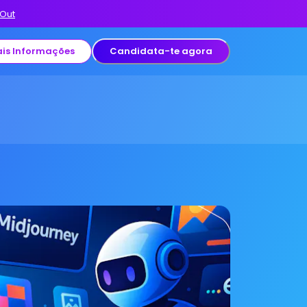
 Out
is Informações
Candidata-te agora