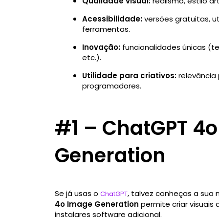
Qualidade visual:
realismo, estilo ar
Acessibilidade:
versões gratuitas, u
ferramentas.
Inovação:
funcionalidades únicas (te
etc.).
Utilidade para criativos:
relevância 
programadores.
#1 – ChatGPT 4
Generation
Se já usas o
, talvez conheças a sua
ChatGPT
4o Image Generation
permite criar visuais
instalares software adicional.