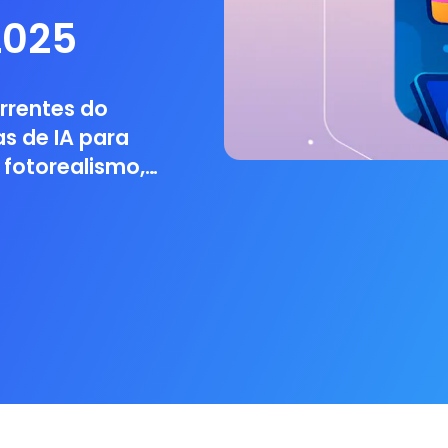
2025
rrentes do
s de IA para
 fotorealismo,
sional.