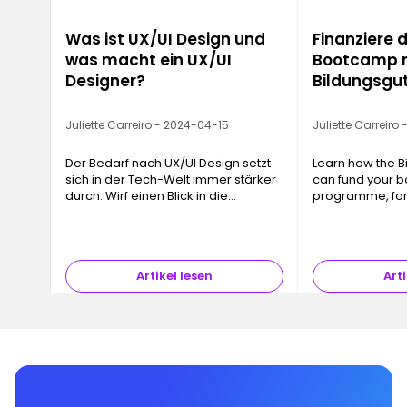
Was ist UX/UI Design und
Finanziere 
was macht ein UX/UI
Bootcamp 
Designer?
Bildungsgu
Juliette Carreiro - 2024-04-15
Juliette Carreiro
Der Bedarf nach UX/UI Design setzt
Learn how the B
sich in der Tech-Welt immer stärker
can fund your 
durch. Wirf einen Blick in die
programme, for
faszinierende Welt des
Nutzererlebnisses ...
Artikel lesen
Arti