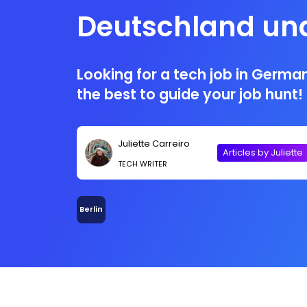
Deutschland u
Looking for a tech job in German
the best to guide your job hunt!
Juliette Carreiro
Articles by Juliette
TECH WRITER
Berlin