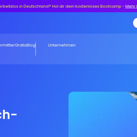
Arbeitslos in Deutschland? Hol dir dein kostenloses Bootcamp
-
Mehr 
rmittler
Gratis
Blog
Unternehmen
ch-