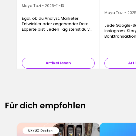
Maya Tazi - 2025-11-13
Maya Tazi - 2025
Egal, ob du Analyst, Marketer,
Entwickler oder angehender Data-
Jede Google-Su
Experte bist: Jeden Tag stehst du vor
Instagram-Story
einer riesigen Menge an
Banktransaktion…
Informationen. Ohne klare Struktur
ein Rechenzent
verlieren diese Daten schnell ihren
Infrastrukturen,
Wert…
doch absolut un
das physische 
Artikel lesen
Arti
Für dich empfohlen
6