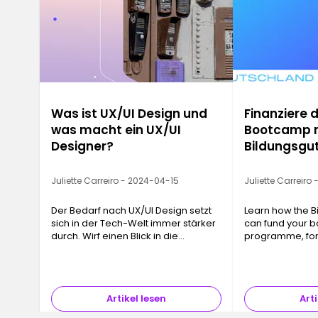
Was ist UX/UI Design und
Finanziere 
was macht ein UX/UI
Bootcamp 
Designer?
Bildungsgu
Juliette Carreiro - 2024-04-15
Juliette Carreiro
Der Bedarf nach UX/UI Design setzt
Learn how the B
sich in der Tech-Welt immer stärker
can fund your 
durch. Wirf einen Blick in die
programme, for
faszinierende Welt des
Nutzererlebnisses ...
Artikel lesen
Arti