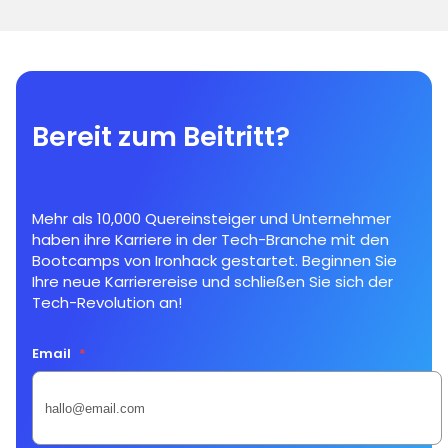
Bereit zum Beitritt?
Mehr als 10,000 Quereinsteiger und Unternehmer
haben ihre Karriere in der Tech-Branche mit den
Bootcamps von Ironhack gestartet. Beginnen Sie
Ihre neue Karrierereise und schließen Sie sich der
Tech-Revolution an!
Email
*