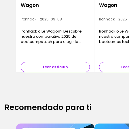
Wagon
Wagon
Ironhack - 2025-09-08
Ironhack - 2025
Ironhack o Le Wagon? Descubre
Ironhack o Le 
nuestra comparativa 2025 de
nuestra compar
bootcamps tech para elegir la
bootcamps tech 
formación que mejor se ajuste a tus
formación que m
objetivos profesionales y a tu ritmo.
objetivos profes
Leer artículo
Leer
Recomendado para ti