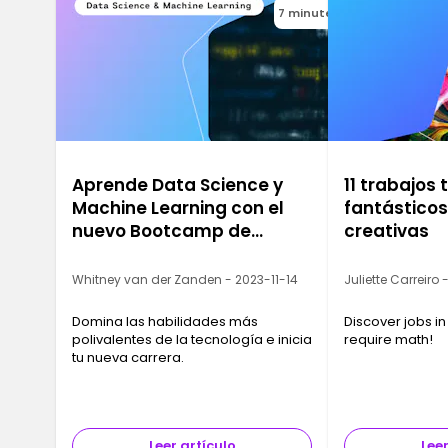
7 minutes
Aprende Data Science y
11 trabajos
Machine Learning con el
fantástico
nuevo Bootcamp de
creativas
Ironhack
Whitney van der Zanden - 2023-11-14
Juliette Carreiro
Domina las habilidades más
Discover jobs in
polivalentes de la tecnología e inicia
require math!
tu nueva carrera.
Leer artículo
Leer