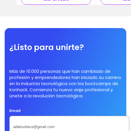
¿Listo para unirte?
Más de 10.000 personas que han cambiado de
profesión y emprendedores han iniciado su carrera
en la industria tecnológica con los bootcamps de
Ironhack. Comienza tu nuevo viaje profesional y
únete a la revolución tecnológica.
Email
*