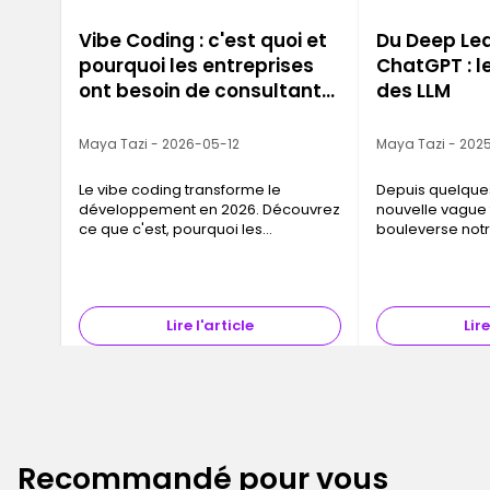
Vibe Coding : c'est quoi et
Du Deep Lea
pourquoi les entreprises
ChatGPT : l
ont besoin de consultants
des LLM
IA maintenant
Maya Tazi - 2026-05-12
Maya Tazi - 202
Le vibe coding transforme le
Depuis quelque
développement en 2026. Découvrez
nouvelle vague
ce que c'est, pourquoi les
bouleverse not
entreprises recrutent des
travailler, d’a
consultants IA et comment se former
penser : celle 
avec Ironhack
langage de grand
(Large Languag
Lire l'article
Lire
Recommandé pour vous