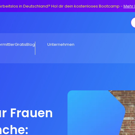
Arbeitslos in Deutschland? Hol dir dein kostenloses Bootcamp
-
Mehr 
rmittler
Gratis
Blog
Unternehmen
ür Frauen
nche: