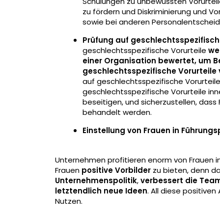
Schulungen zu unbewussten Vorurteile
zu fördern und Diskriminierung und Vor
sowie bei anderen Personalentscheid
Prüfung auf geschlechtsspezifische
geschlechtsspezifische Vorurteile
wer
einer Organisation bewertet, um Be
geschlechtsspezifische Vorurteile
auf geschlechtsspezifische Vorurteil
geschlechtsspezifische Vorurteile in
beseitigen, und sicherzustellen, das
behandelt werden.
Einstellung von Frauen in Führungs
Unternehmen profitieren enorm von Frauen in 
Frauen
positive Vorbilder
zu bieten, denn da
Unternehmenspolitik
,
verbessert die Tea
letztendlich neue Ideen
. All diese positiv
Nutzen.