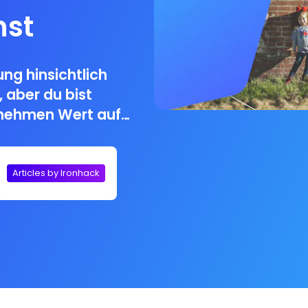
nst
ung hinsichtlich
 aber du bist
ernehmen Wert auf
kannst du tun?
Articles by Ironhack