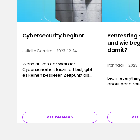
Cybersecurity beginnt
Pentesting 
und wie be
damit?
Juliette Carreiro - 2023-12-14
Wenn du von der Welt der
Ironhack - 2023
Cybersicherheit fasziniert bist, gibt
es keinen besseren Zeitpunkt als
Learn everythin
jetzt, um hier einzusteigen …
about penetrati
entschuldige das kleine Wortspiel!
Artikel lesen
Arti