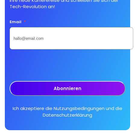
Ihre neue Karrierereise und schließen Sie sich der
Tech-Revolution an!
Email
*
Abonnieren
Ich akzeptiere die
Nutzungsbedingungen
und die
Datenschutzerklärung