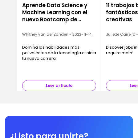
Aprende Data Science y
11 trabajos
Machine Learning con el
fantástico
nuevo Bootcamp de
creativas
Ironhack
Whitney van der Zanden - 2023-11-14
Juliette Carreiro
Domina las habilidades más
Discover jobs in
polivalentes de la tecnología e inicia
require math!
tu nueva carrera.
Leer artículo
Leer
¿Listo para unirte?