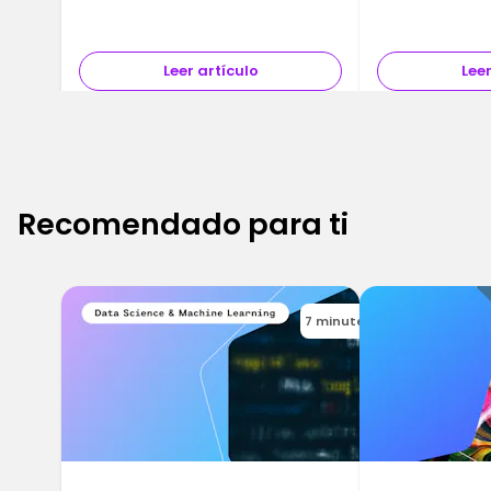
objetivos profesionales y a tu ritmo.
objetivos profes
Leer artículo
Leer
Recomendado para ti
7 minutes