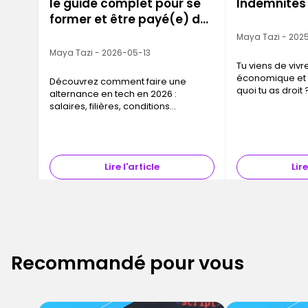
le guide complet pour se
Indemnités 
former et être payé(e) dès
le 1er jour
Maya Tazi - 2025
Maya Tazi - 2026-05-13
Tu viens de vivr
économique et 
Découvrez comment faire une
quoi tu as droit 
alternance en tech en 2026 :
clair quand tout
salaires, filières, conditions
de panique : tu 
d'éligibilité et comment Ironhack
cette situation,…
vous accompagne pour trouver
votre entreprise.
Lire l'article
Lire
Recommandé pour vous