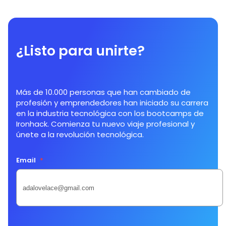
¿Listo para unirte?
Más de 10.000 personas que han cambiado de
profesión y emprendedores han iniciado su carrera
en la industria tecnológica con los bootcamps de
Ironhack. Comienza tu nuevo viaje profesional y
únete a la revolución tecnológica.
Email
*