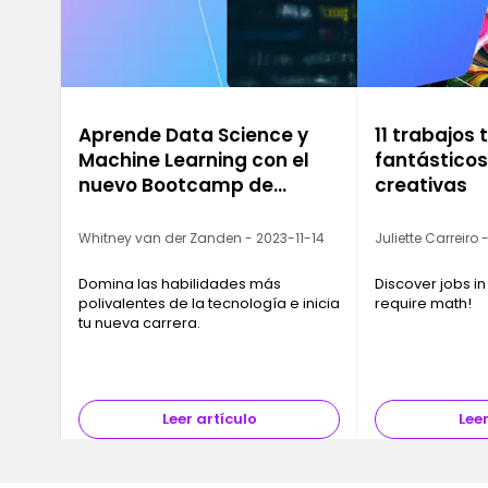
Aprende Data Science y
11 trabajos
Machine Learning con el
fantástico
nuevo Bootcamp de
creativas
Ironhack
Whitney van der Zanden - 2023-11-14
Juliette Carreiro
Domina las habilidades más
Discover jobs in
polivalentes de la tecnología e inicia
require math!
tu nueva carrera.
Leer artículo
Leer