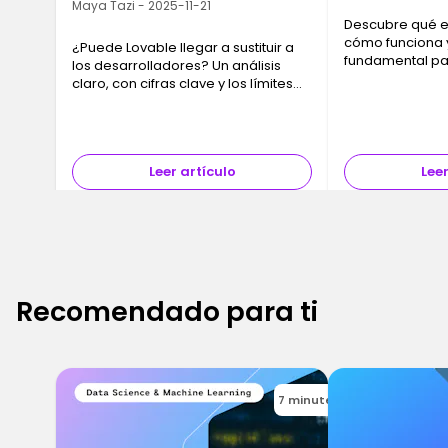
Maya Tazi - 2025-11-21
Descubre qué es
cómo funciona 
¿Puede Lovable llegar a sustituir a
fundamental pa
los desarrolladores? Un análisis
plena era del cl
claro, con cifras clave y los límites
guía clara y dir
reales de la IA, para entender el
Ironhack.
futuro de la profesión.
Leer artículo
Leer
Recomendado para ti
7 minutes