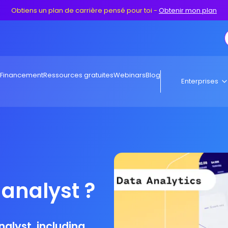
Obtiens un plan de carrière pensé pour toi
-
Obtenir mon plan
Financement
Ressources gratuites
Webinars
Blog
Enterprises
 analyst ?
nalyst, including