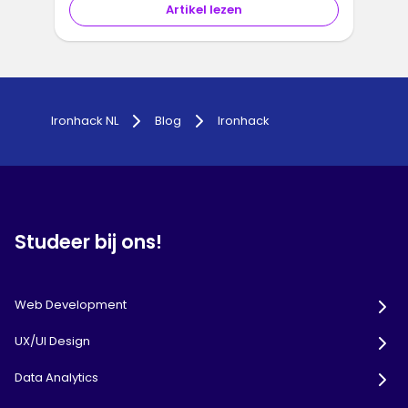
Artikel lezen
1
2
3
Ironhack NL
Blog
Ironhack
Studeer bij ons!
Web Development
UX/UI Design
Data Analytics