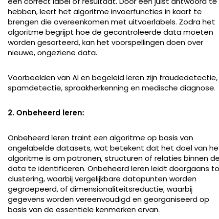
een correct label of resultaat. Door een juist antwoord te
hebben, leert het algoritme invoerfuncties in kaart te
brengen die overeenkomen met uitvoerlabels. Zodra het
algoritme begrijpt hoe de gecontroleerde data moeten
worden gesorteerd, kan het voorspellingen doen over
nieuwe, ongeziene data.
Voorbeelden van AI en begeleid leren zijn fraudedetectie,
spamdetectie, spraakherkenning en medische diagnose.
2. Onbeheerd leren:
Onbeheerd leren traint een algoritme op basis van
ongelabelde datasets, wat betekent dat het doel van he
algoritme is om patronen, structuren of relaties binnen d
data te identificeren. Onbeheerd leren leidt doorgaans t
clustering, waarbij vergelijkbare datapunten worden
gegroepeerd, of dimensionaliteitsreductie, waarbij
gegevens worden vereenvoudigd en georganiseerd op
basis van de essentiële kenmerken ervan.