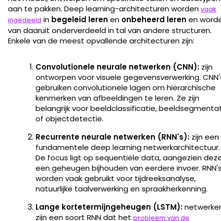
aan te pakken. Deep learning-architecturen worden
vaak
in
begeleid leren
en
onbeheerd
leren
en word
ingedeeld
van daaruit onderverdeeld in tal van andere structuren.
Enkele van de meest opvallende architecturen zijn:
Convolutionele neurale netwerken (CNN):
zijn
ontworpen voor visuele gegevensverwerking. CNN'
gebruiken convolutionele lagen om hiërarchische
kenmerken van afbeeldingen te leren. Ze zijn
belangrijk voor beeldclassificatie, beeldsegmenta
of objectdetectie.
Recurrente neurale netwerken (RNN's):
zijn een
fundamentele deep learning netwerkarchitectuur.
De focus ligt op sequentiële data, aangezien dez
een geheugen bijhouden van eerdere invoer. RNN'
worden vaak gebruikt voor tijdreeksanalyse,
natuurlijke taalverwerking en spraakherkenning.
Lange kortetermijngeheugen (LSTM):
netwerke
zijn een soort RNN dat het
probleem van de