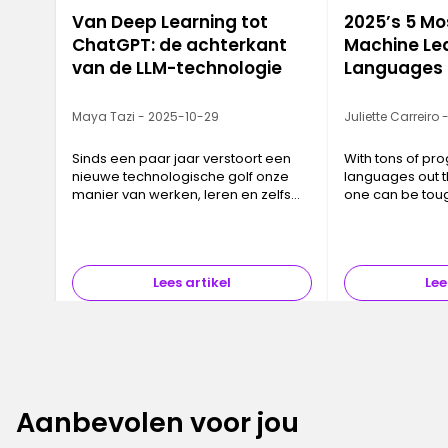
Van Deep Learning tot
2025’s 5 M
ChatGPT: de achterkant
Machine Le
van de LLM-technologie
Languages
Maya Tazi - 2025-10-29
Juliette Carreiro
Sinds een paar jaar verstoort een
With tons of p
nieuwe technologische golf onze
languages out t
manier van werken, leren en zelfs
one can be tou
denken: die van de Large Language
Models, of LLM’s. Achter deze wat
abstracte naam schuilen tools di…
Lees artikel
Lee
Aanbevolen voor jou