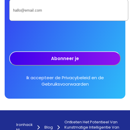
Abonneer je
Ik accepteer de
Privacybeleid
en de
Gebruiksvoorwaarden
Ontketen Het Potentieel Van
Ironhack
Blog
Kunstmatige Intelligentie Van
NL