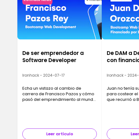
De ser emprendedor a
De DAM a D
Software Developer
con financia
Ironhack - 2024-07-17
Ironhack - 2024
Echa un vistazo al cambio de
Juan no tenía s
carrera de Francisco Pazos y cómo
para costear el
pasó del emprendimiento al mundo
que recurrió a
Tech.
a pagar su for
encontrara trab
curso.
Leer artículo
Leer