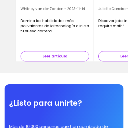
Ironhack
Whitney van der Zanden - 2023-11-14
Juliette Carreiro
Domina las habilidades más
Discover jobs in
polivalentes de la tecnología e inicia
require math!
tu nueva carrera.
Leer artículo
Leer
¿Listo para unirte?
Más de 10.000 personas que han cambiado de