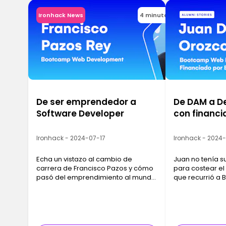
Ironhack News
4 minutos
De ser emprendedor a
De DAM a D
Software Developer
con financia
Ironhack - 2024-07-17
Ironhack - 2024
Echa un vistazo al cambio de
Juan no tenía s
carrera de Francisco Pazos y cómo
para costear el
pasó del emprendimiento al mundo
que recurrió a
Tech.
a pagar su for
encontrara trab
curso.