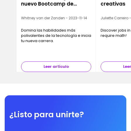
nuevo Bootcamp de
creativas
Ironhack
Whitney van der Zanden - 2023-11-14
Juliette Carreiro
Domina las habilidades más
Discover jobs in
polivalentes de la tecnología e inicia
require math!
tu nueva carrera.
Leer artículo
Leer
¿Listo para unirte?