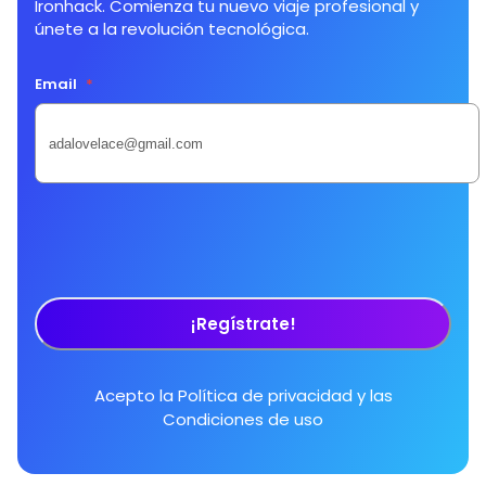
Ironhack. Comienza tu nuevo viaje profesional y
únete a la revolución tecnológica.
Email
*
¡Regístrate!
Acepto la
Política de privacidad
y las
Condiciones de uso