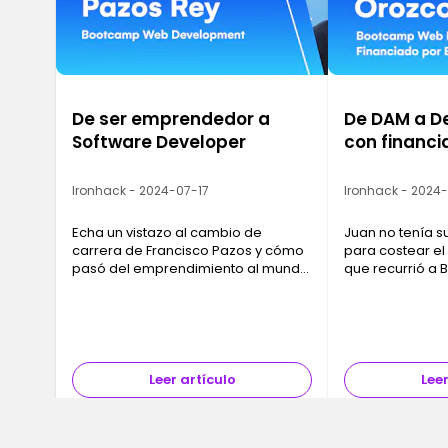
De ser emprendedor a
De DAM a D
Software Developer
con financia
Ironhack - 2024-07-17
Ironhack - 2024
Echa un vistazo al cambio de
Juan no tenía s
carrera de Francisco Pazos y cómo
para costear el
pasó del emprendimiento al mundo
que recurrió a
Tech.
a pagar su for
encontrara trab
curso.
Leer artículo
Leer