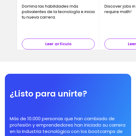
Domina las habilidades más
Discover jobs in
polivalentes de la tecnología e inicia
require math!
tu nueva carrera.
Leer artículo
Leer
¿Listo para unirte?
Más de 10.000 personas que han cambiado de
profesión y emprendedores han iniciado su carrera
en la industria tecnológica con los bootcamps de