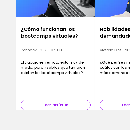
¿Cómo funcionan los
Habilidades
bootcamps virtuales?
demandada
Ironhack - 2023-07-08
Victoria Diez - 2
El trabajo en remoto está muy de
¿Qué perfiles n
moda, pero ¿sabías que también
cuáles son las h
existen los bootcamps virtuales?
más demandada
empresas? Des
quedarte obsole
Leer artículo
Leer