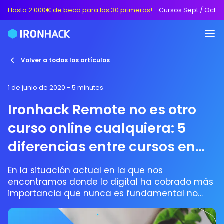
Hasta 2.000€ de beca para los 30 primeros!
-
Cursos Sept / Oct
Volver a todos los artículos
1 de junio de 2020
- 5 minutes
Ironhack Remote no es otro
curso online cualquiera: 5
diferencias entre cursos en
remoto y cursos online
En la situación actual en la que nos
tradicionales
encontramos donde lo digital ha cobrado más
importancia que nunca es fundamental no
perder el contacto humano, aunque sea
virtualmente.