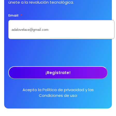
únete a la revolución tecnológica.
Email
*
¡Regístrate!
Acepto la
Política de privacidad
y las
Condiciones de uso