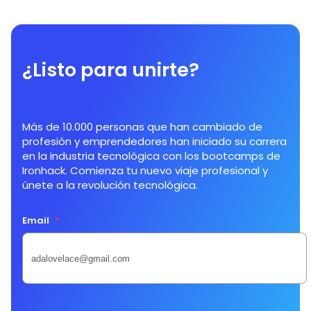
¿Listo para unirte?
Más de 10.000 personas que han cambiado de
profesión y emprendedores han iniciado su carrera
en la industria tecnológica con los bootcamps de
Ironhack. Comienza tu nuevo viaje profesional y
únete a la revolución tecnológica.
Email
*