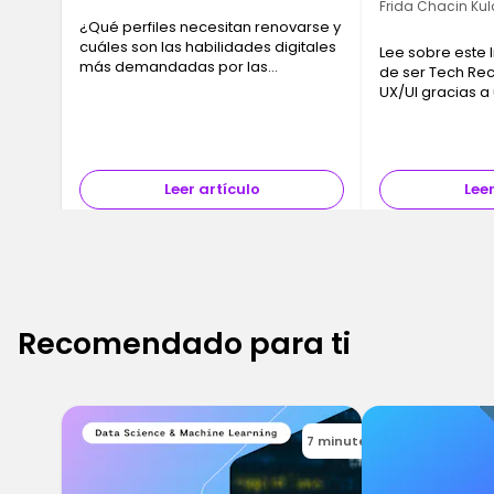
Frida Chacin Ku
¿Qué perfiles necesitan renovarse y
cuáles son las habilidades digitales
Lee sobre este
más demandadas por las
de ser Tech Rec
empresas? Descubre cómo no
UX/UI gracias a
quedarte obsoleto en tu trabajo.
bootcamps.
Leer artículo
Leer
Recomendado para ti
7 minutes