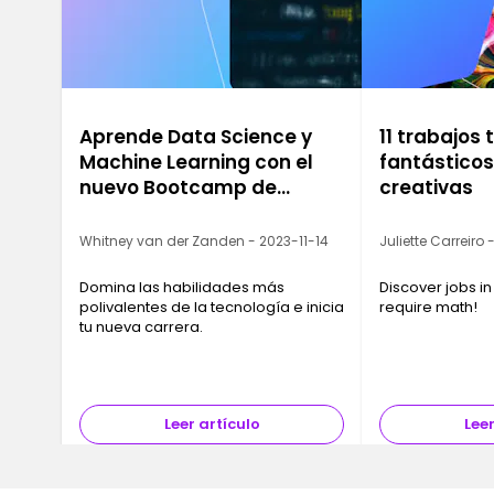
Aprende Data Science y
11 trabajos
Machine Learning con el
fantástico
nuevo Bootcamp de
creativas
Ironhack
Whitney van der Zanden - 2023-11-14
Juliette Carreiro
Domina las habilidades más
Discover jobs in
polivalentes de la tecnología e inicia
require math!
tu nueva carrera.
Leer artículo
Leer