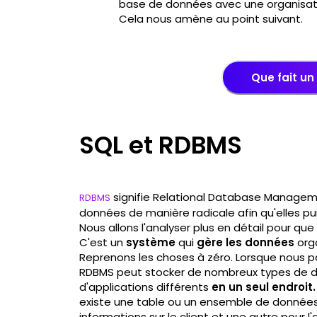
base de données avec une organisatio
Cela nous amène au point suivant.
Que fait un
SQL et RDBMS
signifie Relational Database Managem
RDBMS
données de manière radicale afin qu'elles pu
Nous allons l'analyser plus en détail pour que
C'est un
système
qui
gère les données
org
Reprenons les choses à zéro. Lorsque nous p
RDBMS peut stocker de nombreux types de d
d'applications différents
en un seul endroit.
existe une table ou un ensemble de données p
informations sur le client et une autre pour l'a