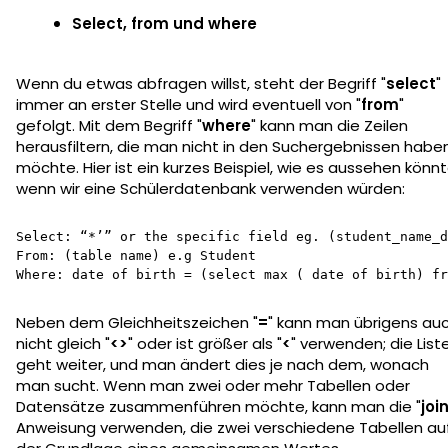
Select, from und where
Wenn du etwas abfragen willst, steht der Begriff "
select
"
immer an erster Stelle und wird eventuell von "
from
"
gefolgt. Mit dem Begriff "
where
" kann man die Zeilen
herausfiltern, die man nicht in den Suchergebnissen habe
möchte. Hier ist ein kurzes Beispiel, wie es aussehen könnt
wenn wir eine Schülerdatenbank verwenden würden:
Select: “*’” or the specific field eg. (student_name_d
From: (table name) e.g Student

Where: date of birth = (select max ( date of birth) fr
Neben dem Gleichheitszeichen "
=
" kann man übrigens au
nicht gleich "
<>
" oder ist größer als "
<
" verwenden; die List
geht weiter, und man ändert dies je nach dem, wonach
man sucht. Wenn man zwei oder mehr Tabellen oder
Datensätze zusammenführen möchte, kann man die "
joi
Anweisung verwenden, die zwei verschiedene Tabellen au