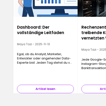
Dashboard: Der
Rechenzentr
vollständige Leitfaden
treibende K
vernetzten
Maya Tazi - 2025-11-13
Maya Tazi - 2025
Egal, ob du Analyst, Marketer,
Entwickler oder angehender Data-
Jede Google-Su
Experte bist: Jeden Tag stehst du vor
Instagram-Story
einer riesigen Menge an
Banktransaktion…
Informationen. Ohne klare Struktur
ein Rechenzent
verlieren diese Daten schnell ihren
Infrastrukturen,
Wert…
doch absolut un
das physische 
Artikel lesen
Arti