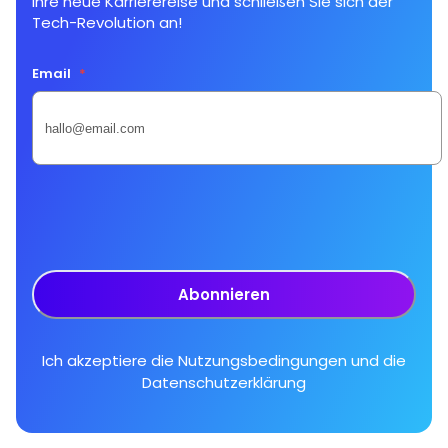
Ihre neue Karrierereise und schließen Sie sich der
Tech-Revolution an!
Email
*
Abonnieren
Ich akzeptiere die
Nutzungsbedingungen
und die
Datenschutzerklärung